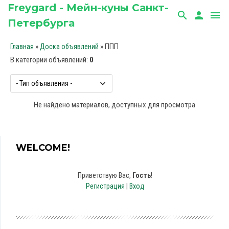
Freygard - Мейн-куны Санкт-
search
person
menu
Петербурга
»
» ППП
Главная
Доска объявлений
В категории объявлений
:
0
Не найдено материалов, доступных для просмотра
WELCOME!
Приветствую Вас
,
Гость
!
Регистрация
|
Вход