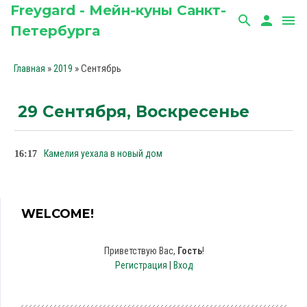
Freygard - Мейн-куны Санкт-
search
person
menu
Петербурга
»
»
Сентябрь
Главная
2019
29 Сентября, Воскресенье
Камелия уехала в новый дом
16:17
WELCOME!
Приветствую Вас
,
Гость
!
Регистрация
|
Вход