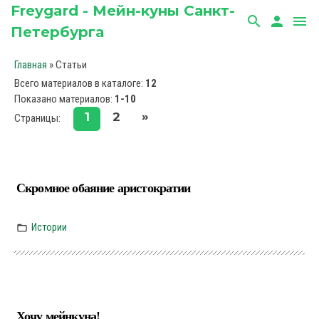
Freygard - Мейн-куны Санкт-
search
person
menu
Петербурга
»
Статьи
Главная
Всего материалов в каталоге
:
12
Показано материалов
:
1-10
»
1
2
Страницы
:
Скромное обаяние аристократии
Истории
Хочу мейнкуна!